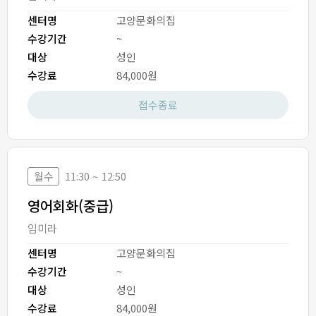
센터명
고양문화의집
수강기간
~
대상
성인
수강료
84,000원
접수종료
월수
11:30 ~ 12:50
영어회화(중급)
임미라
센터명
고양문화의집
수강기간
~
대상
성인
수강료
84,000원