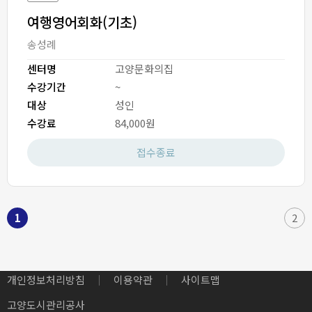
여행영어회화(기초)
송성례
센터명
고양문화의집
수강기간
~
대상
성인
수강료
84,000원
접수종료
1
2
개인정보처리방침
이용약관
사이트맵
고양도시관리공사