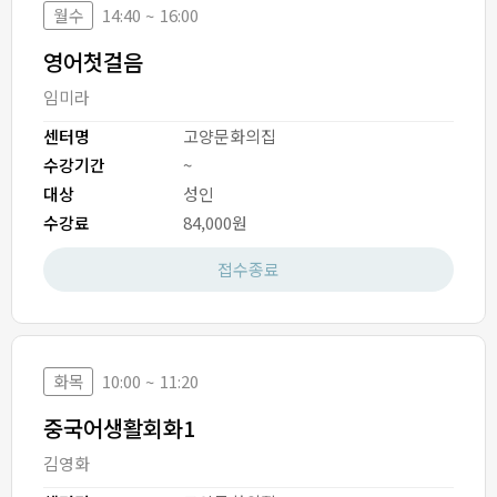
월수
14:40 ~ 16:00
영어첫걸음
임미라
센터명
고양문화의집
수강기간
~
대상
성인
수강료
84,000원
접수종료
화목
10:00 ~ 11:20
중국어생활회화1
김영화