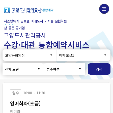
시민행복과 글로벌 미래도시 가치를 실현하는
참
좋
은
공기업
고양도시관리공사
수강·대관 통합예약서비스
고양문화의집
어학교실1
전체 요일
접수여부
검색
월수
10:00 ~ 11:20
영어회화(초급)
임미라