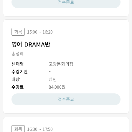
접수종료
화목
15:00 ~ 16:20
영어 DRAMA반
송성례
센터명
고양문화의집
수강기간
~
대상
성인
수강료
84,000원
접수종료
화목
16:30 ~ 17:50