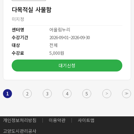
다목적실 사물함
미지정
센터명
어울림누리
수강기간
2026-09-01~2026-09-30
대상
전체
수강료
5,000원
대기신청
1
2
3
4
5
개인정보처리방침
이용약관
사이트맵
고양도시관리공사