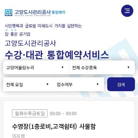
시민행복과 글로벌 미래도시 가치를 실현하는
참
좋
은
공기업
고양도시관리공사
수강·대관 통합예약서비스
고양어울림누리
전체 수강종목
전체 요일
접수여부
검색
월화수목금토일
00:00 ~ 00:00
수영장(1층로비,고객쉼터) 사물함
미지정