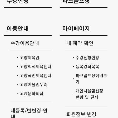
수강신청
파크골프장
이용안내
마이페이지
수강이용안내
내 예약 확인
고양체육관
수강신청현황
고양백석체육센터
등록강좌목록
고양국민체육센터
파크골프장이력보
기
고양어울림누리
개인사물함신청
고양문화의집
현황 및 결제
재등록/반변경 안
회원정보 변경
내